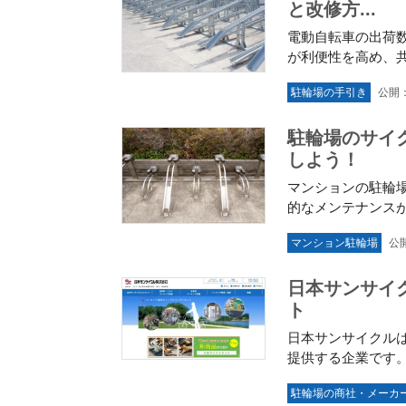
と改修方...
電動自転車の出荷
が利便性を高め、共
駐輪場の手引き
公開：
駐輪場のサイ
しよう！
マンションの駐輪
的なメンテナンスが
マンション駐輪場
公開
日本サンサイ
ト
日本サンサイクル
提供する企業です。
駐輪場の商社・メーカ