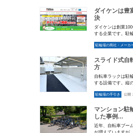
ダイケンは豊
決
ダイケンは創業10
する企業です。駐輪
駐輪場の商社・メーカ
スライド式自
方
自転車ラックは駐
する設備です。縦の
駐輪場の手引き
公開：
マンション駐
した事例...
近年、自転車ブー
が増えていますが、